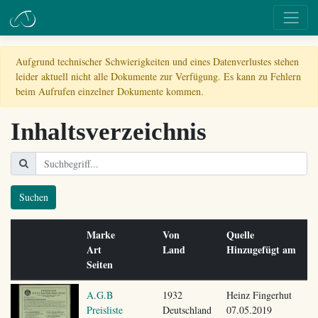
Aufgrund technischer Schwierigkeiten und eines Datenverlustes stehen
leider aktuell nicht alle Dokumente zur Verfügung. Es kann zu Fehlern
beim Aufrufen einzelner Dokumente kommen.
Inhaltsverzeichnis
Suchen
Marke
Von
Quelle
Art
Land
Hinzugefügt am
Seiten
A.G.B
1932
Heinz Fingerhut
Preisliste
Deutschland
07.05.2019