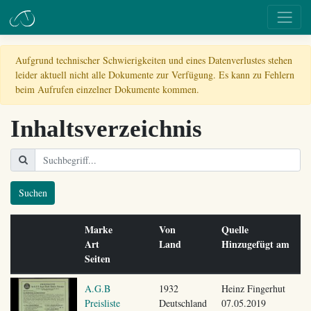
Aufgrund technischer Schwierigkeiten und eines Datenverlustes stehen
leider aktuell nicht alle Dokumente zur Verfügung. Es kann zu Fehlern
beim Aufrufen einzelner Dokumente kommen.
Inhaltsverzeichnis
Suchen
Marke
Von
Quelle
Art
Land
Hinzugefügt am
Seiten
A.G.B
1932
Heinz Fingerhut
Preisliste
Deutschland
07.05.2019