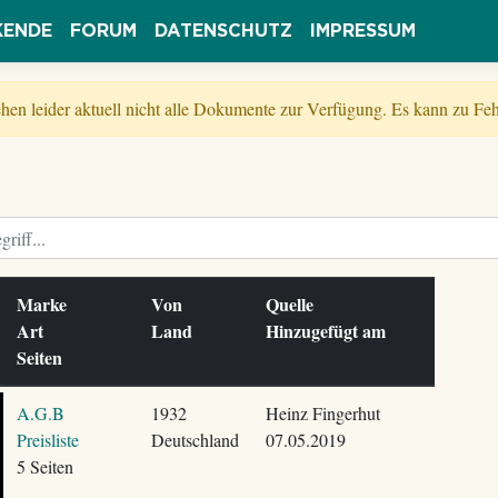
KENDE
FORUM
DATENSCHUTZ
IMPRESSUM
tehen leider aktuell nicht alle Dokumente zur Verfügung. Es kann zu 
Marke
Von
Quelle
Art
Land
Hinzugefügt am
Seiten
A.G.B
1932
Heinz Fingerhut
Preisliste
Deutschland
07.05.2019
5 Seiten