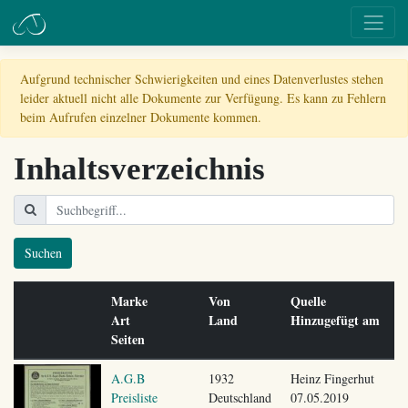
Aufgrund technischer Schwierigkeiten und eines Datenverlustes stehen
leider aktuell nicht alle Dokumente zur Verfügung. Es kann zu Fehlern
beim Aufrufen einzelner Dokumente kommen.
Inhaltsverzeichnis
Suchen
Marke
Von
Quelle
Art
Land
Hinzugefügt am
Seiten
A.G.B
1932
Heinz Fingerhut
Preisliste
Deutschland
07.05.2019