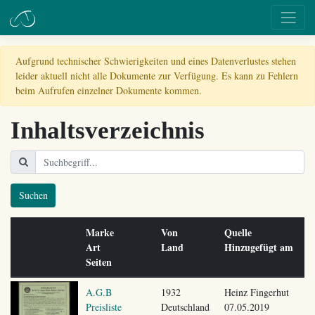
Aufgrund technischer Schwierigkeiten und eines Datenverlustes stehen
leider aktuell nicht alle Dokumente zur Verfügung. Es kann zu Fehlern
beim Aufrufen einzelner Dokumente kommen.
Inhaltsverzeichnis
Suchen
Marke
Von
Quelle
Art
Land
Hinzugefügt am
Seiten
A.G.B
1932
Heinz Fingerhut
Preisliste
Deutschland
07.05.2019