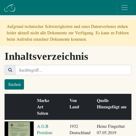
Aufgrund technischer Schwierigkeiten und eines Datenverlustes stehen
leider aktuell nicht alle Dokumente zur Verfügung. Es kann zu Fehlern
beim Aufrufen einzelner Dokumente kommen.
Inhaltsverzeichnis
Suchen
Marke
Von
Quelle
Art
Land
Hinzugefügt am
Seiten
A.G.B
1932
Heinz Fingerhut
Preisliste
Deutschland
07.05.2019