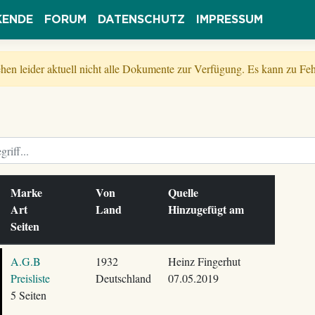
KENDE
FORUM
DATENSCHUTZ
IMPRESSUM
tehen leider aktuell nicht alle Dokumente zur Verfügung. Es kann zu 
Marke
Von
Quelle
Art
Land
Hinzugefügt am
Seiten
A.G.B
1932
Heinz Fingerhut
Preisliste
Deutschland
07.05.2019
5 Seiten