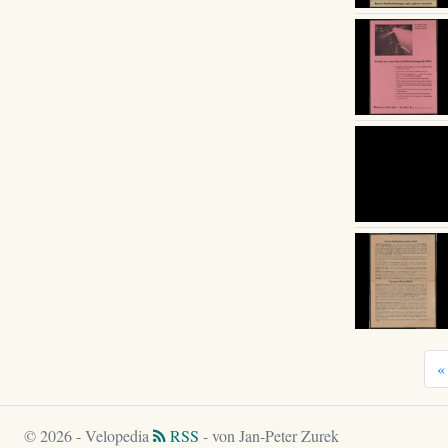
«
© 2026 - Velopedia
RSS
- von Jan-Peter Zurek