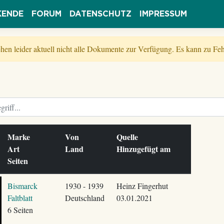
KENDE
FORUM
DATENSCHUTZ
IMPRESSUM
tehen leider aktuell nicht alle Dokumente zur Verfügung. Es kann zu 
Marke
Von
Quelle
Art
Land
Hinzugefügt am
Seiten
Bismarck
1930 - 1939
Heinz Fingerhut
Faltblatt
Deutschland
03.01.2021
6 Seiten