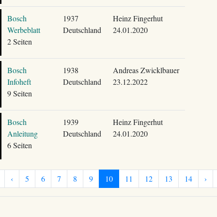
Bosch
1937
Heinz Fingerhut
Werbeblatt
Deutschland
24.01.2020
2 Seiten
Bosch
1938
Andreas Zwicklbauer
Infoheft
Deutschland
23.12.2022
9 Seiten
Bosch
1939
Heinz Fingerhut
Anleitung
Deutschland
24.01.2020
6 Seiten
‹
5
6
7
8
9
10
11
12
13
14
›