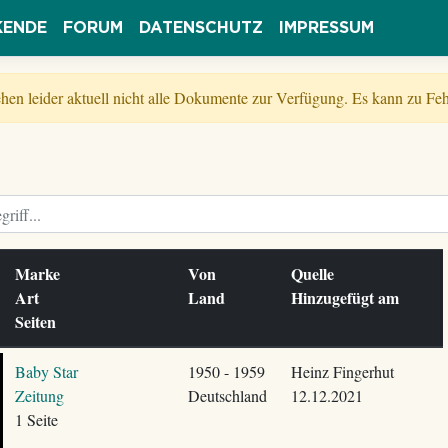
KENDE
FORUM
DATENSCHUTZ
IMPRESSUM
tehen leider aktuell nicht alle Dokumente zur Verfügung. Es kann zu 
Marke
Von
Quelle
Art
Land
Hinzugefügt am
Seiten
Baby Star
1950 - 1959
Heinz Fingerhut
Zeitung
Deutschland
12.12.2021
1 Seite