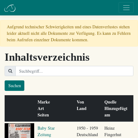
Aufgrund technischer Schwierigkeiten und eines Datenverlustes stehen
leider aktuell nicht alle Dokumente zur Verfügung. Es kann zu Fehlern
beim Aufrufen einzelner Dokumente kommen.
Inhaltsverzeichnis
Suchen
Marke
Von
Quelle
Art
Land
Hinzugefügt
Seiten
am
Baby Star
1950 - 1959
Heinz
Zeitung
Deutschland
Fingerhut