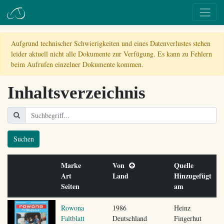
Aufgrund technischer Schwierigkeiten und eines Datenverlustes stehen
leider aktuell nicht alle Dokumente zur Verfügung. Es kann zu Fehlern
beim Aufrufen einzelner Dokumente kommen.
Inhaltsverzeichnis
Suchen
Marke
Von
Quelle
Art
Land
Hinzugefügt
Seiten
am
Rowona
1986
Heinz
Faltblatt
Deutschland
Fingerhut