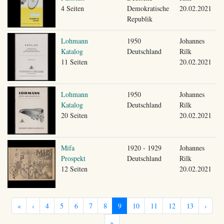
4 Seiten
Demokratische
20.02.2021
Republik
Lohmann
1950
Johannes
Katalog
Deutschland
Rilk
11 Seiten
20.02.2021
Lohmann
1950
Johannes
Katalog
Deutschland
Rilk
20 Seiten
20.02.2021
Mifa
1920 - 1929
Johannes
Prospekt
Deutschland
Rilk
12 Seiten
20.02.2021
«
‹
4
5
6
7
8
9
10
11
12
13
›
»