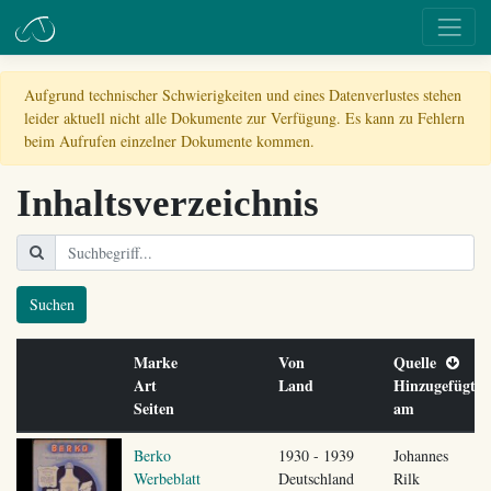
Aufgrund technischer Schwierigkeiten und eines Datenverlustes stehen
leider aktuell nicht alle Dokumente zur Verfügung. Es kann zu Fehlern
beim Aufrufen einzelner Dokumente kommen.
Inhaltsverzeichnis
Suchen
Marke
Von
Quelle
Art
Land
Hinzugefügt
Seiten
am
Berko
1930 - 1939
Johannes
Werbeblatt
Deutschland
Rilk