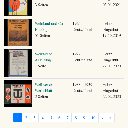
3 Seiten
03.01.2021
Weinland und Co
1925
Heinz
Katalog
Deutschland
Fingerhut
51 Seiten
17.10.2019
Weilwerke
1927
Heinz
Anleitung
Deutschland
Fingerhut
1 Seite
22.02.2020
Weilwerke
1933 - 1939
Heinz
Werbeblatt
Deutschland
Fingerhut
2 Seiten
22.02.2020
1
2
3
4
5
6
7
8
9
10
›
»