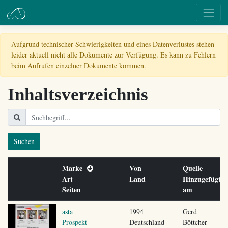
Aufgrund technischer Schwierigkeiten und eines Datenverlustes stehen
leider aktuell nicht alle Dokumente zur Verfügung. Es kann zu Fehlern
beim Aufrufen einzelner Dokumente kommen.
Inhaltsverzeichnis
Suchen
Marke
Von
Quelle
Art
Land
Hinzugefügt
Seiten
am
asta
1994
Gerd
Prospekt
Deutschland
Böttcher