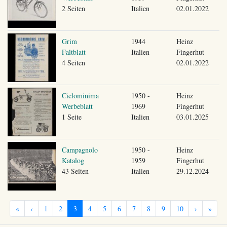
2 Seiten
Italien
02.01.2022
Grim
1944
Heinz
Faltblatt
Italien
Fingerhut
4 Seiten
02.01.2022
Ciclominima
1950 -
Heinz
Werbeblatt
1969
Fingerhut
1 Seite
Italien
03.01.2025
Campagnolo
1950 -
Heinz
Katalog
1959
Fingerhut
43 Seiten
Italien
29.12.2024
«
‹
1
2
3
4
5
6
7
8
9
10
›
»