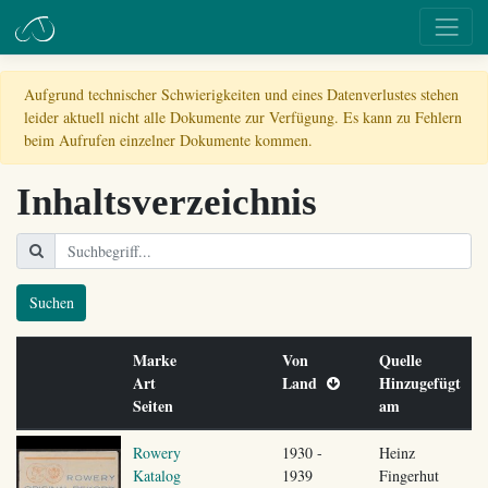
Aufgrund technischer Schwierigkeiten und eines Datenverlustes stehen
leider aktuell nicht alle Dokumente zur Verfügung. Es kann zu Fehlern
beim Aufrufen einzelner Dokumente kommen.
Inhaltsverzeichnis
Suchen
Marke
Von
Quelle
Art
Land
Hinzugefügt
Seiten
am
Rowery
1930 -
Heinz
Katalog
1939
Fingerhut