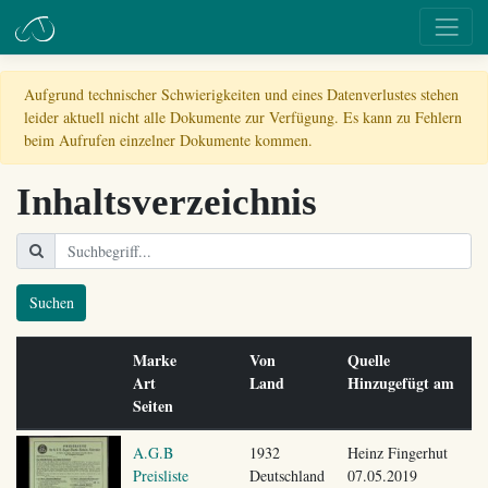
Aufgrund technischer Schwierigkeiten und eines Datenverlustes stehen
leider aktuell nicht alle Dokumente zur Verfügung. Es kann zu Fehlern
beim Aufrufen einzelner Dokumente kommen.
Inhaltsverzeichnis
Suchen
Marke
Von
Quelle
Art
Land
Hinzugefügt am
Seiten
A.G.B
1932
Heinz Fingerhut
Preisliste
Deutschland
07.05.2019