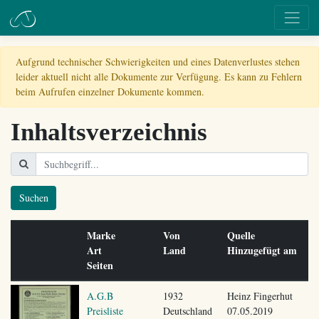
Aufgrund technischer Schwierigkeiten und eines Datenverlustes stehen
leider aktuell nicht alle Dokumente zur Verfügung. Es kann zu Fehlern
beim Aufrufen einzelner Dokumente kommen.
Inhaltsverzeichnis
Suchen
Marke
Von
Quelle
Art
Land
Hinzugefügt am
Seiten
A.G.B
1932
Heinz Fingerhut
Preisliste
Deutschland
07.05.2019