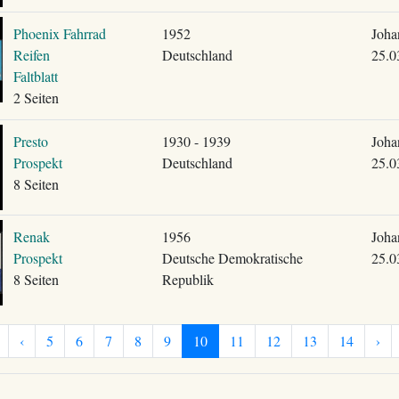
Phoenix Fahrrad
1952
Joha
Reifen
Deutschland
25.0
Faltblatt
2 Seiten
Presto
1930 - 1939
Joha
Prospekt
Deutschland
25.0
8 Seiten
Renak
1956
Joha
Prospekt
Deutsche Demokratische
25.0
8 Seiten
Republik
‹
5
6
7
8
9
10
11
12
13
14
›