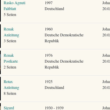
Rasko Agnuti
1997
Joha
Faltblatt
Deutschland
20.0
5 Seiten
Renak
1960
Joha
Anleitung
Deutsche Demokratische
20.0
3 Seiten
Republik
Renak
1976
Joha
Postkarte
Deutsche Demokratische
20.0
2 Seiten
Republik
Rotax
1925
Joha
Anleitung
Deutschland
20.0
8 Seiten
Sigurd
1930 - 1939
Joha