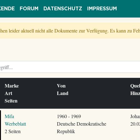
KENDE
FORUM
DATENSCHUTZ
IMPRESSUM
tehen leider aktuell nicht alle Dokumente zur Verfügung. Es kann zu 
Marke
Von
Que
Art
Land
Hinz
Seiten
Mifa
1960 - 1969
Joha
Werbeblatt
Deutsche Demokratische
20.0
2 Seiten
Republik