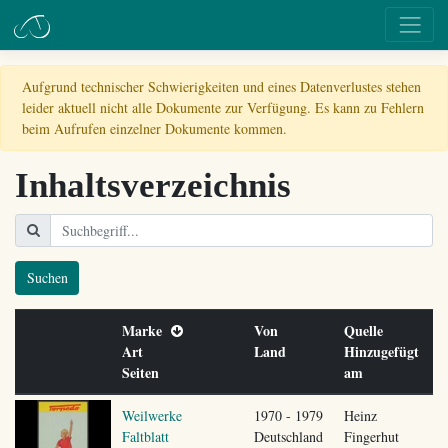
Aufgrund technischer Schwierigkeiten und eines Datenverlustes stehen
leider aktuell nicht alle Dokumente zur Verfügung. Es kann zu Fehlern
beim Aufrufen einzelner Dokumente kommen.
Inhaltsverzeichnis
Suchen
Marke
Von
Quelle
Art
Land
Hinzugefügt
Seiten
am
Weilwerke
1970 - 1979
Heinz
Faltblatt
Deutschland
Fingerhut