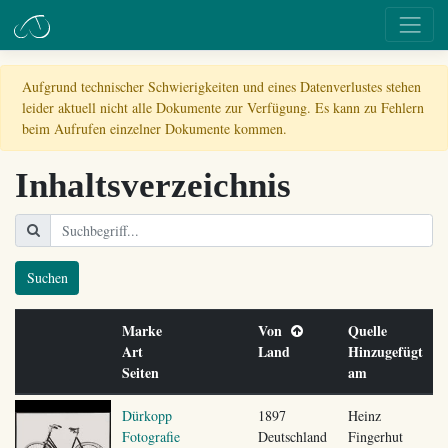
Aufgrund technischer Schwierigkeiten und eines Datenverlustes stehen
leider aktuell nicht alle Dokumente zur Verfügung. Es kann zu Fehlern
beim Aufrufen einzelner Dokumente kommen.
Inhaltsverzeichnis
Suchen
Marke
Von
Quelle
Art
Land
Hinzugefügt
Seiten
am
Dürkopp
1897
Heinz
Fotografie
Deutschland
Fingerhut