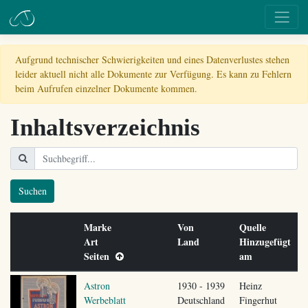
Aufgrund technischer Schwierigkeiten und eines Datenverlustes stehen
leider aktuell nicht alle Dokumente zur Verfügung. Es kann zu Fehlern
beim Aufrufen einzelner Dokumente kommen.
Inhaltsverzeichnis
Suchen
Marke
Von
Quelle
Art
Land
Hinzugefügt
Seiten
am
Astron
1930 - 1939
Heinz
Werbeblatt
Deutschland
Fingerhut