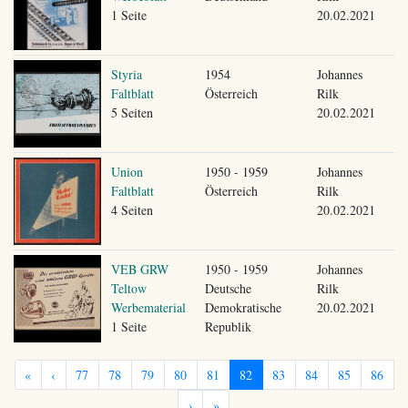
1 Seite
20.02.2021
Styria
1954
Johannes
Faltblatt
Österreich
Rilk
5 Seiten
20.02.2021
Union
1950 - 1959
Johannes
Faltblatt
Österreich
Rilk
4 Seiten
20.02.2021
VEB GRW
1950 - 1959
Johannes
Teltow
Deutsche
Rilk
Werbematerial
Demokratische
20.02.2021
1 Seite
Republik
«
‹
77
78
79
80
81
82
83
84
85
86
›
»