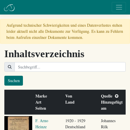
Aufgrund technischer Schwierigkeiten und eines Datenverlustes stehen
leider aktuell nicht alle Dokumente zur Verfügung. Es kann zu Fehlern
beim Aufrufen einzelner Dokumente kommen.
Inhaltsverzeichnis
Suchen
Marke
Von
Quelle
Art
Land
Hinzugefügt
Seiten
am
F. Arno
1920 - 1929
Johannes
Heinze
Deutschland
Rilk