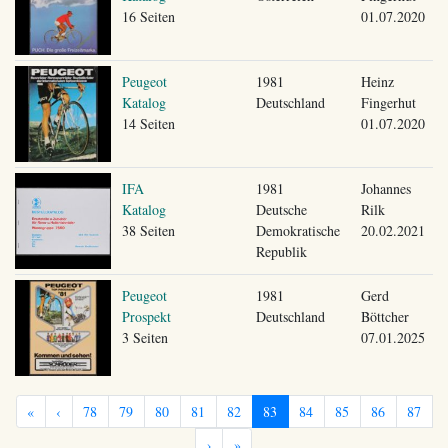
16 Seiten
01.07.2020
Peugeot
1981
Heinz
Katalog
Deutschland
Fingerhut
14 Seiten
01.07.2020
IFA
1981
Johannes
Katalog
Deutsche
Rilk
38 Seiten
Demokratische
20.02.2021
Republik
Peugeot
1981
Gerd
Prospekt
Deutschland
Böttcher
3 Seiten
07.01.2025
«
‹
78
79
80
81
82
83
84
85
86
87
›
»