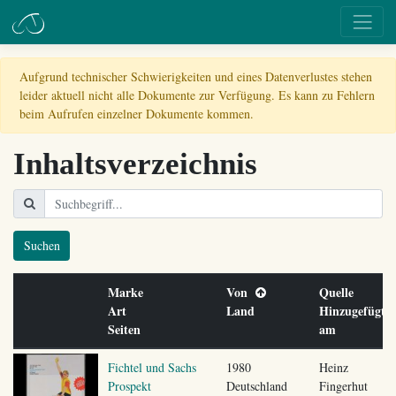
Aufgrund technischer Schwierigkeiten und eines Datenverlustes stehen
leider aktuell nicht alle Dokumente zur Verfügung. Es kann zu Fehlern
beim Aufrufen einzelner Dokumente kommen.
Inhaltsverzeichnis
Suchen
Marke
Von
Quelle
Art
Land
Hinzugefügt
Seiten
am
Fichtel und Sachs
1980
Heinz
Prospekt
Deutschland
Fingerhut