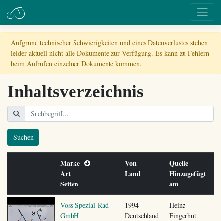
Aufgrund technischer Schwierigkeiten und eines Datenverlustes stehen
leider aktuell nicht alle Dokumente zur Verfügung. Es kann zu Fehlern
beim Aufrufen einzelner Dokumente kommen.
Inhaltsverzeichnis
Suchen
Marke
Von
Quelle
Art
Land
Hinzugefügt
Seiten
am
Voss Spezial-Rad
1994
Heinz
GmbH
Deutschland
Fingerhut