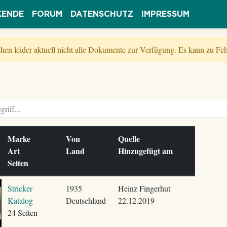
KENDE
FORUM
DATENSCHUTZ
IMPRESSUM
tehen leider aktuell nicht alle Dokumente zur Verfügung. Es kann zu 
Marke
Von
Quelle
Art
Land
Hinzugefügt am
Seiten
Stricker
1935
Heinz Fingerhut
Katalog
Deutschland
22.12.2019
24 Seiten