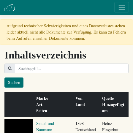
Aufgrund technischer Schwierigkeiten und eines Datenverlustes stehen
leider aktuell nicht alle Dokumente zur Verfügung. Es kann zu Fehlern
beim Aufrufen einzelner Dokumente kommen.
Inhaltsverzeichnis
Suchen
Marke
Von
Quelle
Art
Land
Hinzugefügt
Seiten
am
Seidel und
1898
Heinz
Naumann
Deutschland
Fingerhut