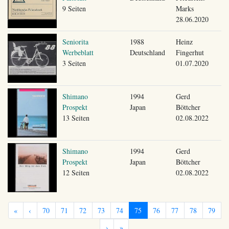
9 Seiten
Marks
28.06.2020
Seniorita
1988
Heinz
Werbeblatt
Deutschland
Fingerhut
3 Seiten
01.07.2020
Shimano
1994
Gerd
Prospekt
Japan
Böttcher
13 Seiten
02.08.2022
Shimano
1994
Gerd
Prospekt
Japan
Böttcher
12 Seiten
02.08.2022
«
‹
70
71
72
73
74
75
76
77
78
79
›
»