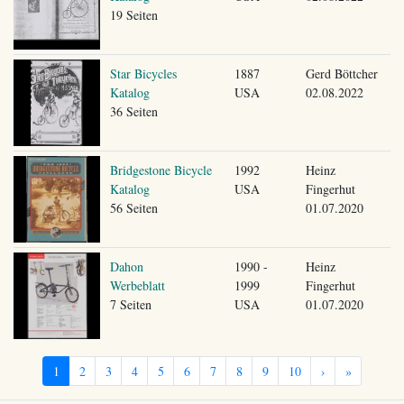
19 Seiten
Star Bicycles
1887
Gerd Böttcher
Katalog
USA
02.08.2022
36 Seiten
Bridgestone Bicycle
1992
Heinz
Katalog
USA
Fingerhut
56 Seiten
01.07.2020
Dahon
1990 -
Heinz
Werbeblatt
1999
Fingerhut
7 Seiten
USA
01.07.2020
1
2
3
4
5
6
7
8
9
10
›
»