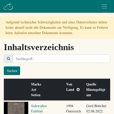
Aufgrund technischer Schwierigkeiten und eines Datenverlustes stehen
leider aktuell nicht alle Dokumente zur Verfügung. Es kann zu Fehlern
beim Aufrufen einzelner Dokumente kommen.
Inhaltsverzeichnis
Suchen
Marke
Von
Quelle
Art
Land
Hinzugefügt
Seiten
am
Sidewalker
1994
Gerd Böttcher
Faltblatt
Österreich
02.08.2022