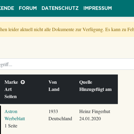
KENDE
FORUM
DATENSCHUTZ
IMPRESSUM
tehen leider aktuell nicht alle Dokumente zur Verfügung. Es kann zu 
Marke
Von
Quelle
Art
Land
Hinzugefügt am
Seiten
Astron
1933
Heinz Fingerhut
Werbeblatt
Deutschland
24.01.2020
1 Seite