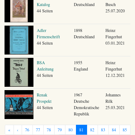
Katalog
Deutschland
Busch
44 Seiten
25.07.2020
Adler
1898
Heinz
Firmenschrift
Deutschland
Fingerhut
44 Seiten
03.01.2021
BSA
1955
Heinz
Anleitung
England
Fingerhut
44 Seiten
12.12.2021
Renak
1967
Johannes
Prospekt
Deutsche
Rilk
44 Seiten
Demokratische
25.03.2021
Republik
«
‹
76
77
78
79
80
81
82
83
84
85