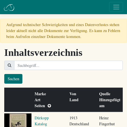
Aufgrund technischer Schwierigkeiten und eines Datenverlustes stehen
leider aktuell nicht alle Dokumente zur Verfügung. Es kann zu Fehlern
beim Aufrufen einzelner Dokumente kommen.
Inhaltsverzeichnis
Suchen
Marke
Von
Quelle
Art
Land
Hinzugefügt
Seiten
am
Dürkopp
1913
Heinz
Katalog
Deutschland
Fingerhut