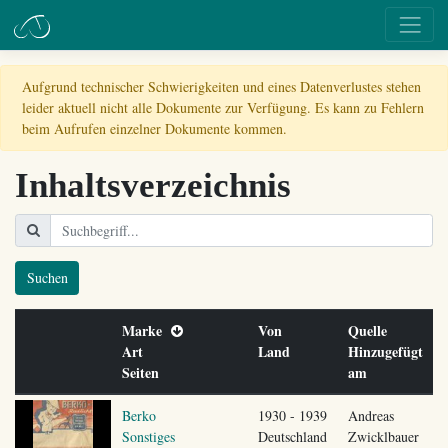
Aufgrund technischer Schwierigkeiten und eines Datenverlustes stehen
leider aktuell nicht alle Dokumente zur Verfügung. Es kann zu Fehlern
beim Aufrufen einzelner Dokumente kommen.
Inhaltsverzeichnis
Suchen
Marke
Von
Quelle
Art
Land
Hinzugefügt
Seiten
am
Berko
1930 - 1939
Andreas
Sonstiges
Deutschland
Zwicklbauer