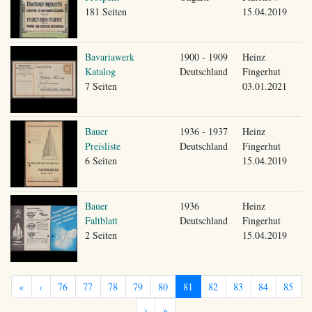
181 Seiten
15.04.2019
Bavariawerk
1900 - 1909
Heinz
Katalog
Deutschland
Fingerhut
7 Seiten
03.01.2021
Bauer
1936 - 1937
Heinz
Preisliste
Deutschland
Fingerhut
6 Seiten
15.04.2019
Bauer
1936
Heinz
Faltblatt
Deutschland
Fingerhut
2 Seiten
15.04.2019
«
‹
76
77
78
79
80
81
82
83
84
85
›
»