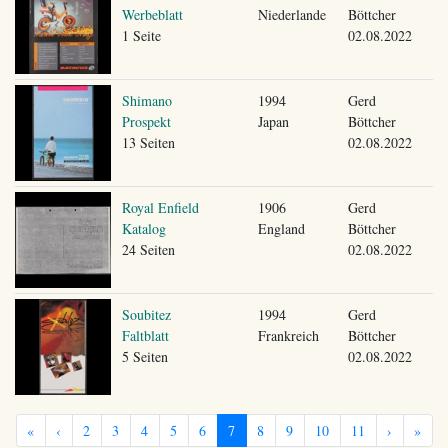
Werbeblatt
Niederlande
Böttcher
1 Seite
02.08.2022
Shimano
1994
Gerd
Prospekt
Japan
Böttcher
13 Seiten
02.08.2022
Royal Enfield
1906
Gerd
Katalog
England
Böttcher
24 Seiten
02.08.2022
Soubitez
1994
Gerd
Faltblatt
Frankreich
Böttcher
5 Seiten
02.08.2022
«
‹
2
3
4
5
6
7
8
9
10
11
›
»