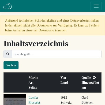
Aufgrund technischer Schwierigkeiten und eines Datenverlustes stehen
leider aktuell nicht alle Dokumente zur Verfügung. Es kann zu Fehlern
beim Aufrufen einzelner Dokumente kommen.
Inhaltsverzeichnis
Suchen
Marke
Von
Quelle
Art
Land
Hinzugefügt
Seiten
am
Lucifer
1912
Gerd
Prospekt
Schweiz
Böttcher