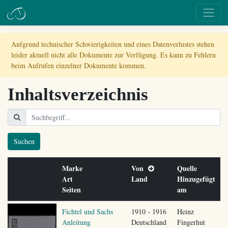
Aufgrund technischer Schwierigkeiten und eines Datenverlustes stehen
leider aktuell nicht alle Dokumente zur Verfügung. Es kann zu Fehlern
beim Aufrufen einzelner Dokumente kommen.
Inhaltsverzeichnis
Suchen
Marke
Von
Quelle
Art
Land
Hinzugefügt
Seiten
am
Fichtel und Sachs
1910 - 1916
Heinz
Anleitung
Deutschland
Fingerhut