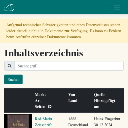
Aufgrund technischer Schwierigkeiten und eines Datenverlustes stehen
leider aktuell nicht alle Dokumente zur Verfügung. Es kann zu Fehlern
beim Aufrufen einzelner Dokumente kommen.
Inhaltsverzeichnis
Suchen
Marke
Von
Quelle
Art
Land
Hinzugefügt
Seiten
am
Rad-Markt
1888
Heinz Fingerhut
Zeitschrift
Deutschland
30.12.2024