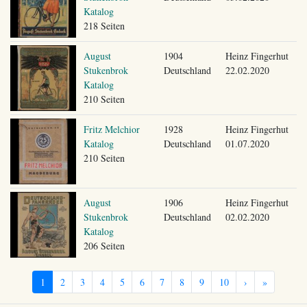
Katalog
218 Seiten
August
1904
Heinz Fingerhut
Stukenbrok
Deutschland
22.02.2020
Katalog
210 Seiten
Fritz Melchior
1928
Heinz Fingerhut
Katalog
Deutschland
01.07.2020
210 Seiten
August
1906
Heinz Fingerhut
Stukenbrok
Deutschland
02.02.2020
Katalog
206 Seiten
1
2
3
4
5
6
7
8
9
10
›
»